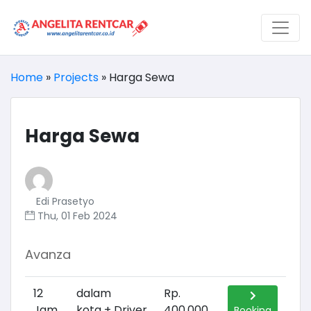
Home
»
Projects
»
Harga Sewa
Harga Sewa
Edi Prasetyo
Thu, 01 Feb 2024
Avanza
12
dalam
Rp.
Jam
kota + Driver
400.000
Booking