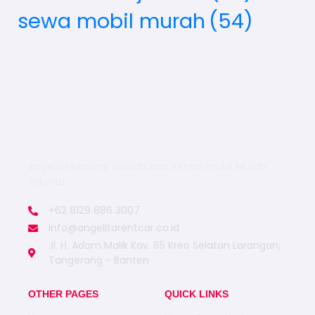
sewa mobil murah
(54)
Angelita Rentcar adalahJasa Rental mobil Murah
Jakarta
+62 8129 886 3007
info@angelitarentcar.co.id
Jl. H. Adam Malik Kav. 65 Kreo Selatan Larangan,
Tangerang - Banten
OTHER PAGES
QUICK LINKS