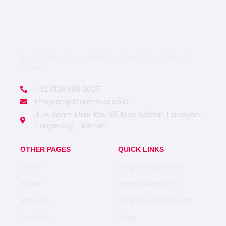
Angelita Rentcar adalahJasa Rental mobil Murah
Jakarta
+62 8129 886 3007
info@angelitarentcar.co.id
Jl. H. Adam Malik Kav. 65 Kreo Selatan Larangan,
Tangerang - Banten
OTHER PAGES
QUICK LINKS
Home
Harga Sewa Harian
About
Harga Sewa All In
Services
Harga Sewa Drop Off
Contact
Blogs