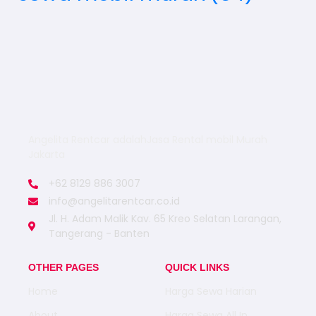
Angelita Rentcar adalahJasa Rental mobil Murah
Jakarta
+62 8129 886 3007
info@angelitarentcar.co.id
Jl. H. Adam Malik Kav. 65 Kreo Selatan Larangan,
Tangerang - Banten
OTHER PAGES
QUICK LINKS
Home
Harga Sewa Harian
About
Harga Sewa All In