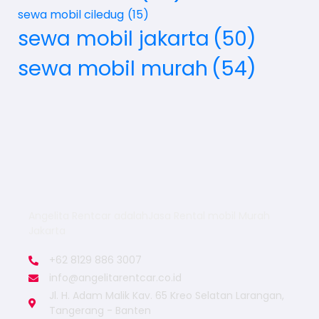
sewa mobil ciledug
(15)
sewa mobil jakarta
(50)
sewa mobil murah
(54)
Angelita Rentcar adalahJasa Rental mobil Murah
Jakarta
+62 8129 886 3007
info@angelitarentcar.co.id
Jl. H. Adam Malik Kav. 65 Kreo Selatan Larangan,
Tangerang - Banten