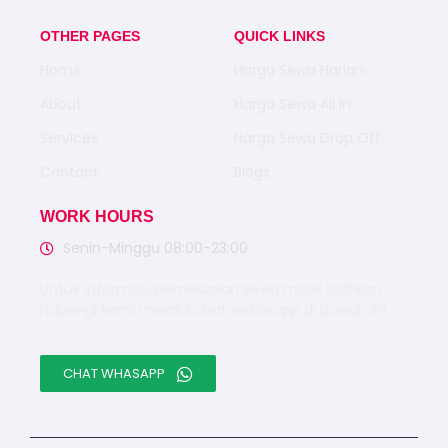
OTHER PAGES
QUICK LINKS
Home
Harga Sewa Harian
About
Harga Sewa All In
Services
Harga Sewa Drop Off
Contact
Blogs
WORK HOURS
Senin-Minggu 08:00-23:00
Untuk Informasi pemesanan sewa mobil silahkan
hubungi kami melalui chat wahtsapp di bawah ini
CHAT WHASAPP